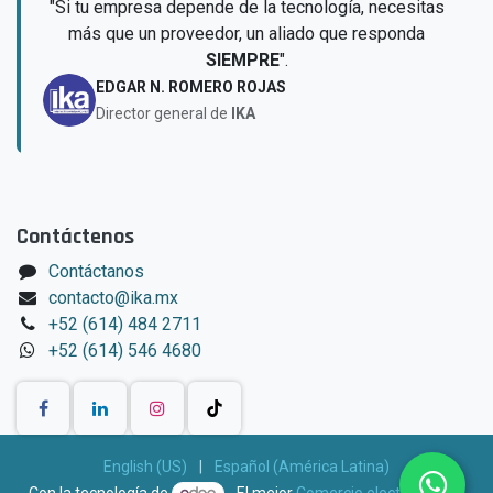
"Si tu empresa depende de la tecnología, necesitas
más que un proveedor, un aliado que responda
SIEMPRE
".
EDGAR N. ROMERO ROJAS
Director general de
IKA
Contáctenos
Contáctanos
contacto@ika.mx
+52 (614) 484 2711
+52 (614) 546 4680
English (US)
|
Español (América Latina)
Con la tecnología de
- El mejor
Comercio electrónico de