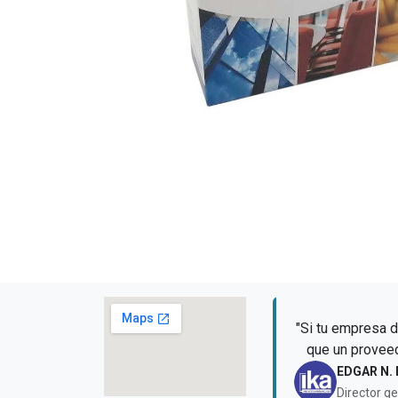
"Si tu empresa 
que un proveed
EDGAR N.
Director g