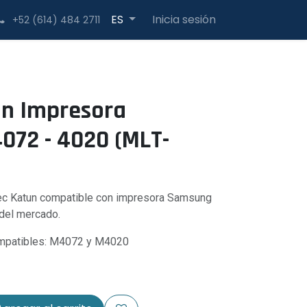
Inicia sesión
ES
+52 (614) 484 2711
un Impresora
072 - 4020 (MLT-
lec Katun compatible con impresora Samsung
 del mercado.
patibles: M4072 y M4020