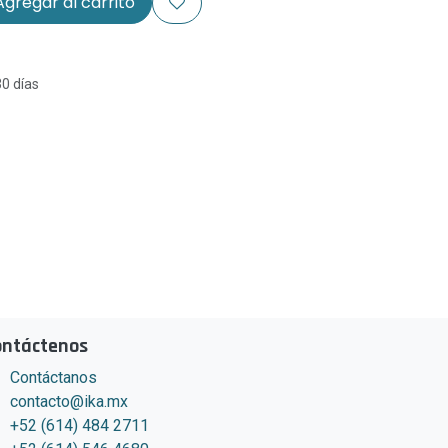
gregar al carrito
30 días
ontáctenos
Contáctanos
contacto@ika.mx
+52 (614) 484 2711