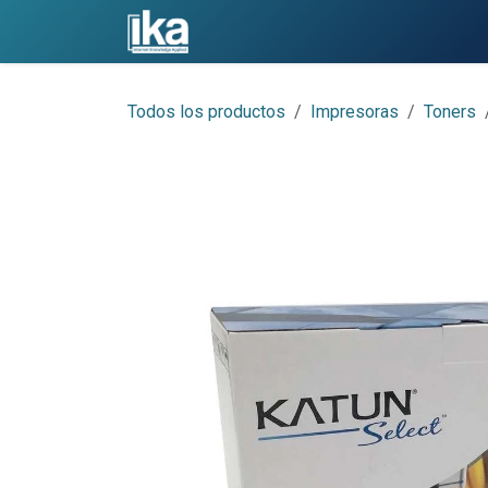
Ir al contenido
Inicio
Acerca de
Servicios
Todos los productos
Impresoras
Toners