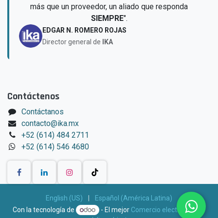
más que un proveedor, un aliado que responda
SIEMPRE
".
EDGAR N. ROMERO ROJAS
Director general de
IKA
Contáctenos
Contáctanos
contacto@ika.mx
+52 (614) 484 2711
+52 (614) 546 4680
English (US)
|
Español (América Latina)
Con la tecnología de
- El mejor
Comercio electrónico de