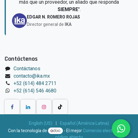
más que un proveedor, un aliado que responda
SIEMPRE
".
EDGAR N. ROMERO ROJAS
Director general de
IKA
Contáctenos
Contáctanos
contacto@ika.mx
+52 (614) 484 2711
+52 (614) 546 4680
English (US)
|
Español (América Latina)
Con la tecnología de
- El mejor
Comercio electrónico de
código abierto